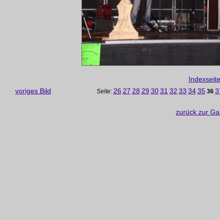
Indexseit
voriges Bild
26
27
28
29
30
31
32
33
34
35
3
Seite:
36
zurück zur Ga